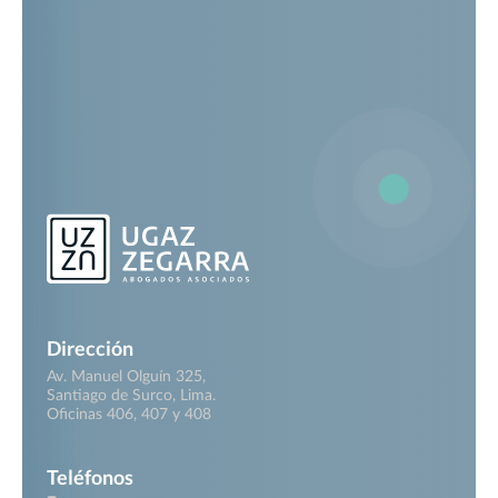
Dirección
Av. Manuel Olguín 325,
Santiago de Surco, Lima.
Oficinas 406, 407 y 408
Teléfonos