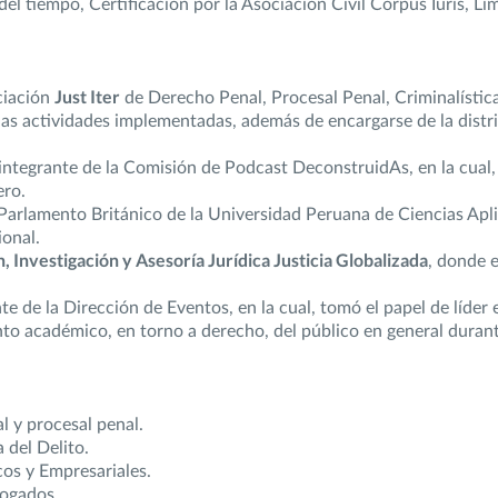
l tiempo, Certificación por la Asociación Civil Corpus Iuris, Li
ciación
Just Iter
de Derecho Penal, Procesal Penal, Criminalístic
ra las actividades implementadas, además de encargarse de la dis
 integrante de la Comisión de Podcast DeconstruidAs, en la cual,
ero.
arlamento Británico de la Universidad Peruana de Ciencias Apl
ional.
 Investigación y Asesoría Jurídica Justicia Globalizada
, donde e
nte de la Dirección de Eventos, en la cual, tomó el papel de líder
nto académico, en torno a derecho, del público en general duran
l y procesal penal.
 del Delito.
cos y Empresariales.
bogados.