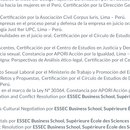
ia hacia las mujeres en el Perú, Certificación por la Dirección
ertificación por la Asociación Civil Corpus Iuris, Lima – Perú.
mpresas en el proceso penal y defensa de la empresa en juicio or
ogía Just Iter UPC, Lima – Perú.
 nulidades en el juicio oral, Certificación por el Círculo de Estu
scentes, Certificación por el Centro de Estudios en Justicia 
ncia sexual, Constancia por APORI Acción por la Igualdad, Lima –
gna: Perspectivas de Análisis ético-legal, Certificación por el
o Sexual Laboral por el Ministerio de Trabajo y Promoción del E
, Retos y Propuestas, Certificación por el Círculo de Estudios de
 Perú.
va en el marco de la Ley Nº 30364, Constancia por APORI Acción p
ation and Conflict Resolution por
ESSEC Business School, Supér
ss-Cultural Negotiation por
ESSEC Business School, Supérieure 
tals por
ESSEC Business School, Supérieure École des Science
t Resolution por
ESSEC Business School, Supérieure École des 