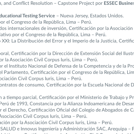
n, and Conflict Resolution – Capstone Project por
ESSEC Busines
ducational Testing Service
– Nueva Jersey, Estados Unidos.
r el Congreso de la República, Lima – Perú.
s internacionales de inversión, Certificación por la Asociación C
lativo por el Congreso de la República, Lima – Perú.
XXI: La Distribución del Error y el Imperio de la Justicia, Certif
ral, Certificación por la Dirección de Extensión Social del Ilus
r la Asociación Civil Corpus Iuris, Lima – Perú.
r el Instituto Nacional de Defensa de la Competencia y de la Pro
l Parlamento, Certificación por el Congreso de la República, Lim
ociación Civil Corpus Iuris, Lima – Perú.
ontratos de consumo, Certificación por la Escuela Nacional de D
 a tiempo parcial, Certificación por el Ministerio de Trabajo y 
el Perú de 1993, Constancia por la Alianza Indoamericana de Desar
 el Derecho, Certificación Oficial del Colegio de Abogados de C
sociación Civil Corpus Iuris, Lima – Perú.
cación por la Asociación Civil Corpus Iuris, Lima – Perú.
SALUD e Innovus Ingeniería y Administración SAC, Arequipa – 