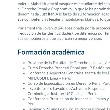
Valeria Mabel Huarachi Vasquez es estudiante del sépt
el Derecho Penal y Corporativo, lo que le ha permitid
denominada
Just Iter
. A lo largo de su formación aca
sus competencias legales y habilidades blandas, lo qu
Parlamentaria Joven 2024, apasionada por la protecc
(reducción de las desigualdades). Se diferencia por te
sus compañeros a que alcancen su mejor versión.
Formación académica
Proviene de la Facultad de Derecho de la Univer
Curso Derecho Procesal Penal por LP Pasión por
Conferencia Aspectos Generales acerca de los De
MINJUSDH, Lima – Perú.
Curso de Especialización en Derecho Penal Part
I Evento sobre Lavado de Activos y Responsabili
Criminología Just Iter UPC, Lima – Perú.
Conferencia Presunción de Inocencia: Límites 
Perú.
Seminario 20 años del Código Procesal Penal: Es