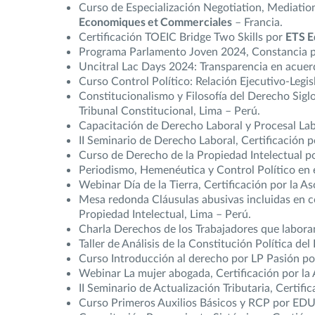
Curso de Especialización Negotiation, Mediatio
Economiques et Commerciales
– Francia.
Certificación TOEIC Bridge Two Skills por
ETS E
Programa Parlamento Joven 2024, Constancia po
Uncitral Lac Days 2024: Transparencia en acuerdo
Curso Control Político: Relación Ejecutivo-Legis
Constitucionalismo y Filosofía del Derecho Siglo 
Tribunal Constitucional, Lima – Perú.
Capacitación de Derecho Laboral y Procesal Labo
II Seminario de Derecho Laboral, Certificación po
Curso de Derecho de la Propiedad Intelectual po
Periodismo, Hemenéutica y Control Político en e
Webinar Día de la Tierra, Certificación por la As
Mesa redonda Cláusulas abusivas incluidas en c
Propiedad Intelectual, Lima – Perú.
Charla Derechos de los Trabajadores que laboran
Taller de Análisis de la Constitución Política d
Curso Introducción al derecho por LP Pasión por
Webinar La mujer abogada, Certificación por la A
II Seminario de Actualización Tributaria, Certifi
Curso Primeros Auxilios Básicos y RCP por EDU