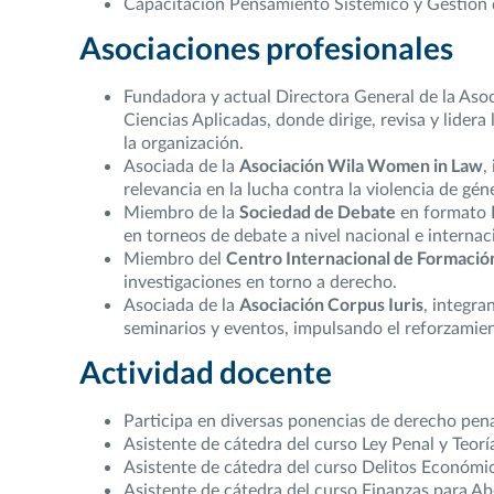
Capacitación Pensamiento Sistémico y Gestión de
Asociaciones profesionales
Fundadora y actual Directora General de la Aso
Ciencias Aplicadas, donde dirige, revisa y lide
la organización.
Asociada de la
Asociación Wila Women in Law
,
relevancia en la lucha contra la violencia de gén
Miembro de la
Sociedad de Debate
en formato P
en torneos de debate a nivel nacional e internac
Miembro del
Centro Internacional de Formación,
investigaciones en torno a derecho.
Asociada de la
Asociación Corpus Iuris
, integra
seminarios y eventos, impulsando el reforzamie
Actividad docente
Participa en diversas ponencias de derecho pena
Asistente de cátedra del curso Ley Penal y Teoría
Asistente de cátedra del curso Delitos Económi
Asistente de cátedra del curso Finanzas para A